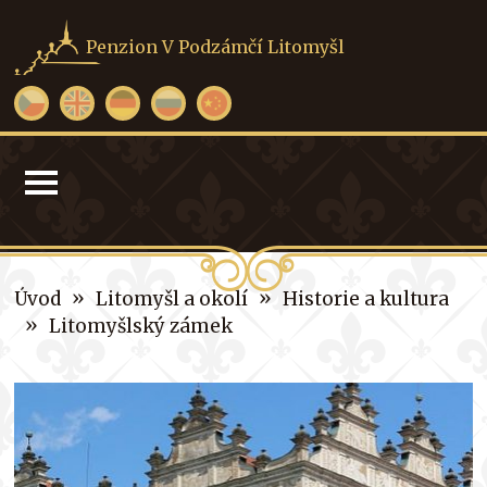
Penzion V Podzámčí Litomyšl
»
»
Úvod
Litomyšl a okolí
Historie a kultura
»
Litomyšlský zámek