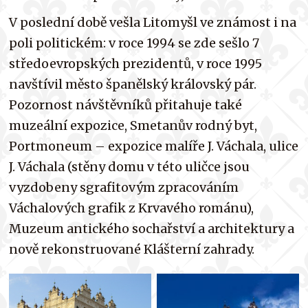
V poslední době vešla Litomyšl ve známost i na
poli politickém: v roce 1994 se zde sešlo 7
středoevropských prezidentů, v roce 1995
navštívil město španělský královský pár.
Pozornost návštěvníků přitahuje také
muzeální expozice, Smetanův rodný byt,
Portmoneum – expozice malíře J. Váchala, ulice
J. Váchala (stěny domu v této uličce jsou
vyzdobeny sgrafitovým zpracováním
Váchalových grafik z Krvavého románu),
Muzeum antického sochařství a architektury a
nově rekonstruované Klášterní zahrady.