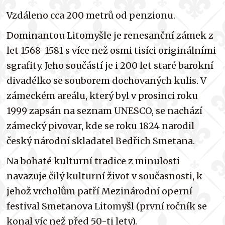
Vzdáleno cca 200 metrů od penzionu.
Dominantou Litomyšle je renesanční zámek z
let 1568-1581 s více než osmi tisíci originálními
sgrafity. Jeho součástí je i 200 let staré barokní
divadélko se souborem dochovaných kulis. V
zámeckém areálu, který byl v prosinci roku
1999 zapsán na seznam UNESCO, se nachází
zámecký pivovar, kde se roku 1824 narodil
český národní skladatel Bedřich Smetana.
Na bohaté kulturní tradice z minulosti
navazuje čilý kulturní život v současnosti, k
jehož vrcholům patří Mezinárodní operní
festival Smetanova Litomyšl (první ročník se
konal víc než před 50-ti lety).