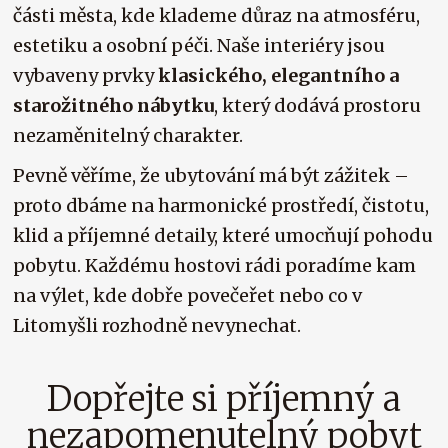
části města, kde klademe důraz na atmosféru,
estetiku a osobní péči. Naše interiéry jsou
vybaveny prvky
klasického, elegantního a
starožitného nábytku
, který dodává prostoru
nezaměnitelný charakter.
Pevně věříme, že ubytování má být zážitek –
proto dbáme na harmonické prostředí, čistotu,
klid a příjemné detaily, které umocňují pohodu
pobytu. Každému hostovi rádi poradíme kam
na výlet, kde dobře povečeřet nebo co v
Litomyšli rozhodně nevynechat.
Dopřejte si příjemný a
nezapomenutelný pobyt