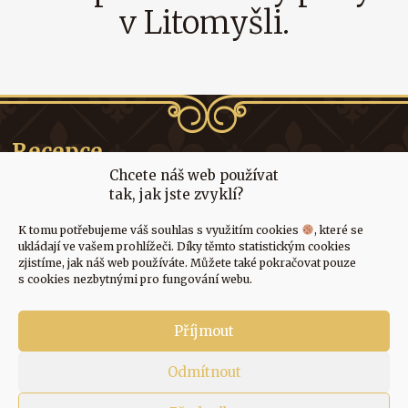
v Litomyšli.
Recepce
Chcete náš web používat
+ 420 603 905 842
tak, jak jste zvyklí?
recepce@penzion-litomysl.cz
K tomu potřebujeme váš souhlas s využitím cookies
, které se
Odkazy
ukládají ve vašem prohlížeči. Díky těmto statistickým cookies
zjistíme, jak náš web používáte. Můžete také pokračovat pouze
Osobní data
s cookies nezbytnými pro fungování webu.
Adresa
Příjmout
A. Tomíčka 6, Zahájí
Odmítnout
570 01 Litomyšl