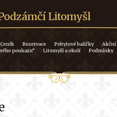
Podzámčí Litomyšl
Ceník
Rezervace
Pobytové balíčky
Akční
ového poukazu“
Litomyšl a okolí
Podmínky
e