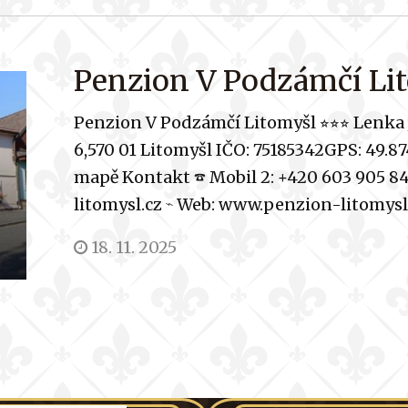
Penzion V Podzámčí Lito
Penzion V Podzámčí Litomyšl ⭐︎⭐︎⭐︎ Lenka
6,570 01 Litomyšl IČO: 75185342GPS: 49.8
mapě Kontakt ☎︎ Mobil 2: +420 603 905 8
litomysl.cz ⌁ Web: www.penzion-litomysl
18. 11. 2025