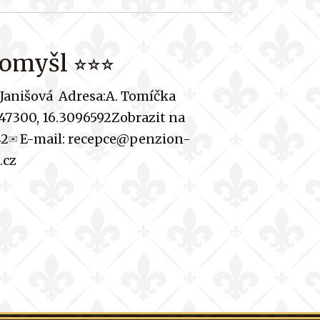
myšl ⭐︎⭐︎⭐︎
 Janišová Adresa:A. Tomíčka
747300, 16.3096592Zobrazit na
42✉︎ E-mail: recepce@penzion-
.cz