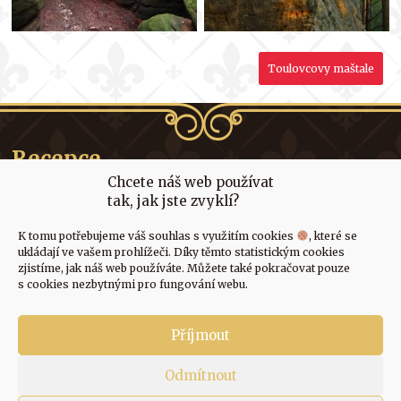
Toulovcovy maštale
Toulovcovy maštale
Toulovcovy maštale
Toulovcovy maštale
Recepce
Chcete náš web používat
+ 420 603 905 842
tak, jak jste zvyklí?
recepce@penzion-litomysl.cz
K tomu potřebujeme váš souhlas s využitím cookies
, které se
Odkazy
ukládají ve vašem prohlížeči. Díky těmto statistickým cookies
zjistíme, jak náš web používáte. Můžete také pokračovat pouze
Osobní data
s cookies nezbytnými pro fungování webu.
Adresa
Příjmout
A. Tomíčka 6, Zahájí
Odmítnout
570 01 Litomyšl