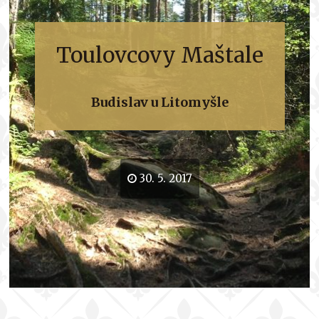
Toulovcovy Maštale
Budislav u Litomyšle
30. 5. 2017