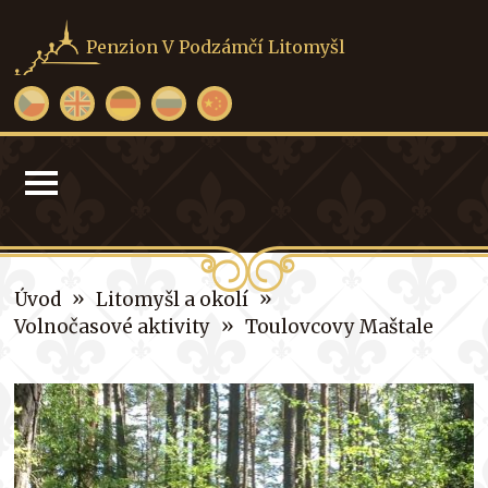
Penzion V Podzámčí Litomyšl
»
»
Úvod
Litomyšl a okolí
»
Volnočasové aktivity
Toulovcovy Maštale